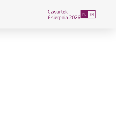
Czwartek
Polski
English
PL
EN
6
sierpnia 2026