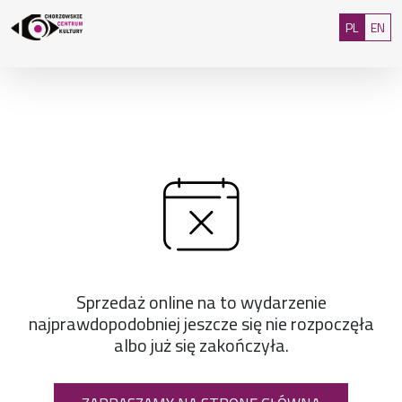
Przejdź do treści
: 0
Polski
Eng
PL
EN
Sprzedaż online na to wydarzenie
najprawdopodobniej jeszcze się nie rozpoczęła
albo już się zakończyła.